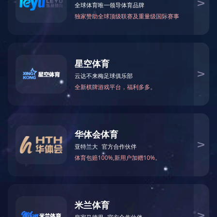
六角搅拌桶
SF浮选机