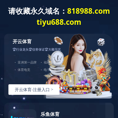
爱游戏在线登录官网
欢迎来到江西金石宝机械设备有限公司网站 !
爱游戏在线登录官网
爱游戏在线登录官
产品中心
案
网-爱游戏（中国）
产品中心
您现所在的位置：
爱游戏在线登录官网
> 产品中心
重选设备 / 矿物分选
振动筛 / 分级设备
矿物擦洗 / 洗砂设备
整条生产线设备
磁选机
给料机及输送设备