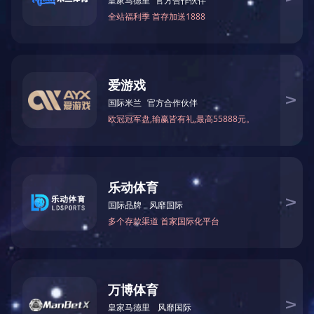
一、
概述
本机系干式强磁磁选机。使用于钛铁矿、稀土矿、铬铁矿、
石、石英等各种有磁性的差异的金属矿物的选别或非金属矿物
二、
结构
主机由给矿装置、弱磁滚筒、传动部分、物料输送装置、
组成。