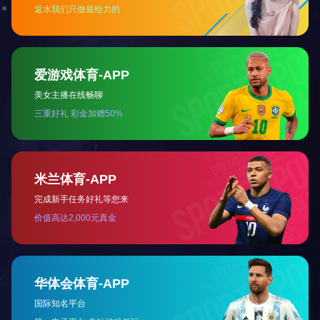
磁盘直径
毫米
磁盘转速
转
/
分
电源
千瓦
380
激磁线圈
组
配用电机
千瓦
Y11
激磁功率
千瓦
线圈温升
摄氏度
线圈额定
安培
电流
使用定额
供料宽度
毫米
原料粒度
毫米
处理量
公斤
/
时
1
外形尺寸
毫米
2800
机重
千克
上一个：
湿式磁选机