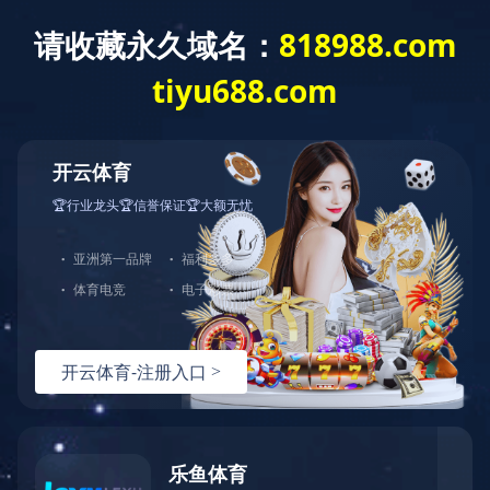
爱游戏在线登录官网
欢迎来到江西金石宝机械设备有限公司网站 !
爱游戏在线登录官网
爱游戏在线登录官
产品中心
案
网-爱游戏（中国）
关于我们
您现所在的位置：
爱游戏在线登录官网
> 爱游戏在线登录官网-爱游戏（中国） > 研
企业简介
爱游戏在线登录官网
资质荣誉