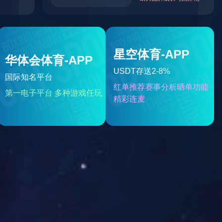
厂，水电及建筑等行业的
料进行搅拌，从而把物料