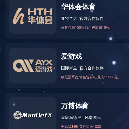
螺旋洗沙机