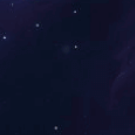
1
.电机 2.减速机 3.设备底架 4.槽体
五、 技术参数
规格
300
螺旋直径
（
毫米
）
Φ300
Φ
螺旋转速
83~22
8~
3
返砂
35~105
54
产量
（
m
/
溢流
10~30
13
d)
配套电机
功率
（
kw)
1.1
六、现场案例