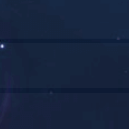
螺旋洗砂机有单螺旋洗砂机和双螺旋洗砂
石场，预制场，选矿厂，水电及建筑等行业
及细粒度和粗粒度物料洗选等作业。通过设
从而把物料上的泥土、灰粉，分洗成清洁的