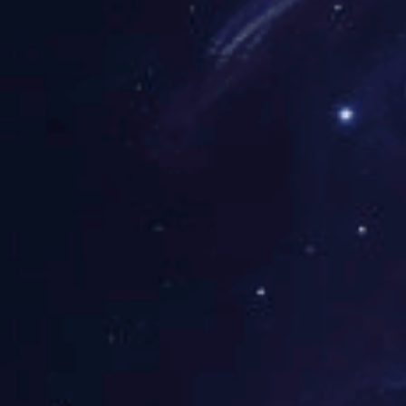
二、产品特点
(1)构造简单，易于维护
(2)操作方便，工作稳定
(3)处理量大,洗选效率高
三、工作原理