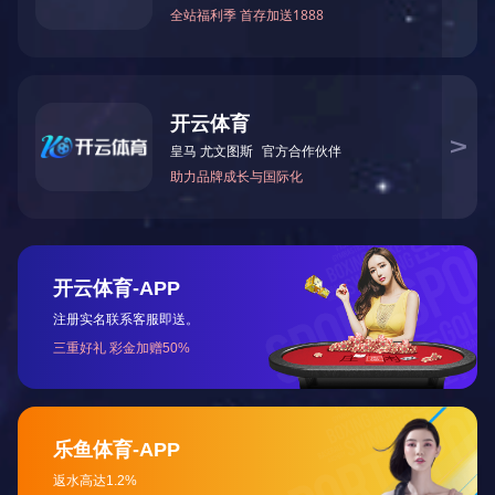
单层摇床（小槽钢支架）