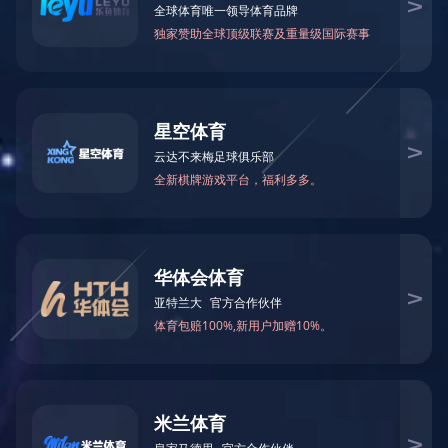
6s重选摇床
6
1.
2
黑
3