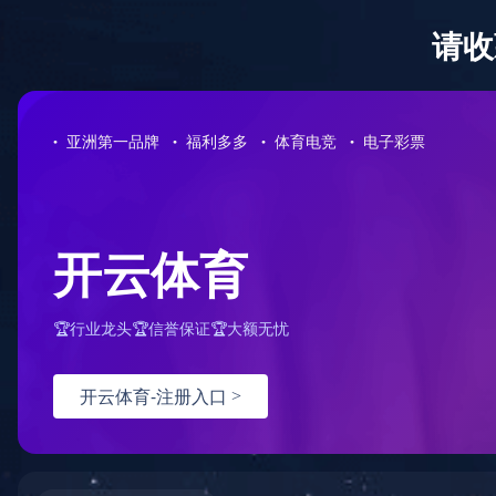
爱游戏在线登录官网
欢迎来到江西金石宝机械设备有限公司网站 !
爱游戏在线登录官网
爱游戏在线登录官
产品
网-爱游戏（中国）
联系我们
您现所在的位置：
爱游戏在线登录官网
> 联系我们 
联系方式