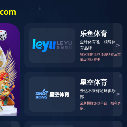
爱游戏在线登录官
网-爱游戏（中国）
0791 5793186
13870712983
视频中心
联系我们