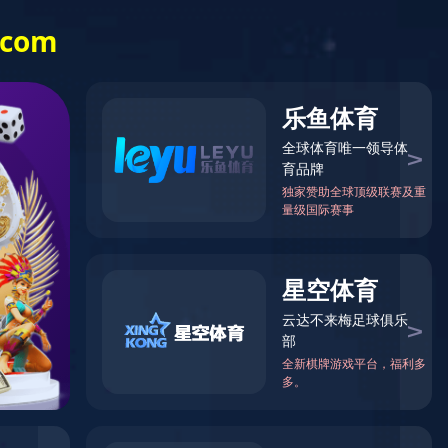
爱游戏在线登录官
网-爱游戏（中国）
0791 5793186
13870712983
视频中心
联系我们
实验室选矿设备
设备