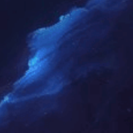
）
00
50
00
54
00
80
50