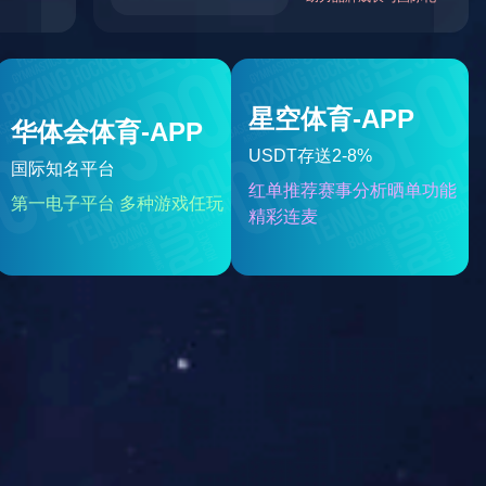
底，不易出料的缺陷，具备
煤矸石、建筑废料、建筑废
料粉碎的难题。该机相当于