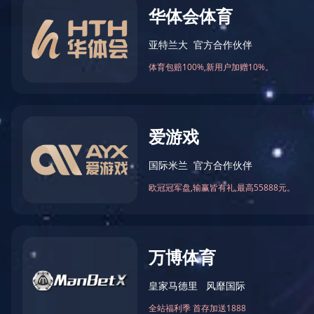
双级破碎机