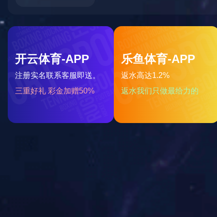
一、产品概述
双级式破碎机又叫双转子锤式细碎机
生产效率高，粉碎效果好等优点，该
料等物料粉碎，解决了用矸石、煤渣
两台锤破合二为一，合理的组合成一
二、产品适用范围
适用物料：鹅卵石，石英石，花岗岩
适用领域：冶金，建材，交通