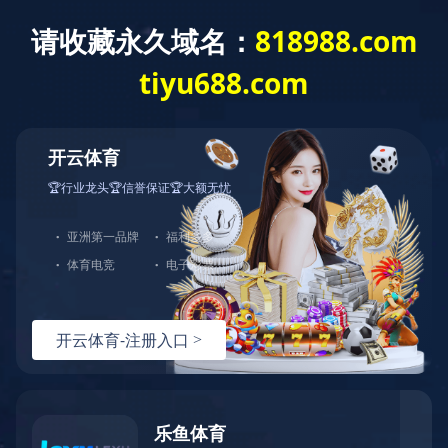
爱游戏在线登录官网
欢迎来到江西金石宝机械设备有限公司网站 !
爱游戏在线登录官网
爱游戏在线登录官
产品中心
案
网-爱游戏（中国）
产品中心
您现所在的位置：
爱游戏在线登录官网
> 产品中心 > 实验室选矿设备
重选设备 / 矿物分选
振动筛 / 分级设备
矿物擦洗 / 洗砂设备
整条生产线设备
磁选机
给料机及输送设备