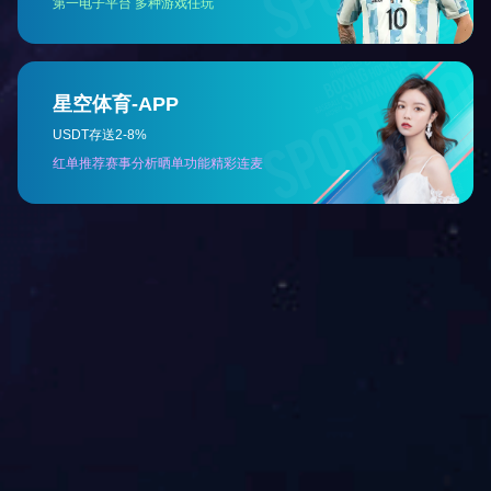
上一个：
顶击式振筛机
下一个：
棒磨机