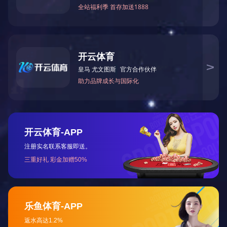
型号
功率
速度范围（
m/s
）
GLD800/5.5/S
0.4~0.7
5.5
GLD800/5.5/B
0.42~0.7
GLD2000/5.5/S
0.6~0。1
5.5/7.5
GLD2000/5.5/B
0.2~0.1
注：以上表中给料能力是以煤为标准物料给出的密度按
0.9t/m³