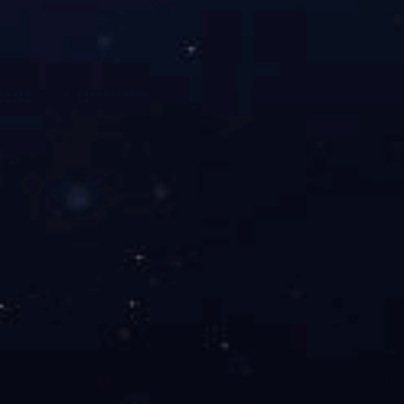
上一个：
槽式给料机
下一个：
螺旋输送机
爱游戏在线登
爱游戏在线登
录官网-爱游
录官网
戏（中国）
企业简介
企业动态
爱游戏在线登录官
通知公告
网
资质荣誉
行业动态
研发中心
专题报道
厂房设备