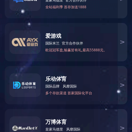
一、产品介绍
皮带式给料机应用于矿业、制药、化工、水泥、冶金、
二、给料机结构组成及工作原理
物料通过漏斗、闸门，落到
输送带上。由闸板和下面密
实现连续均匀的给料。若因含水量大，粘在带上的物料
的皮带清扫器强行把物料卸净，并且我们在带的下方加
驱动装置为电机驱动机械变速器带动传动滚筒进行工作
在底架上。
三、设备参数（设备可以定制）