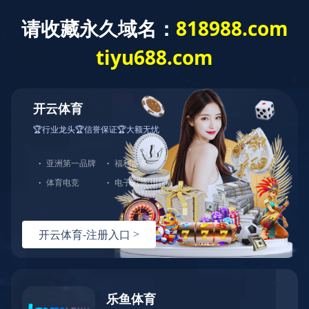
爱游戏在线登录官网
欢迎来到江西金石宝机械设备有限公司网站 !
爱游戏在线登录官网
爱游戏在线登录官
产品中心
案
网-爱游戏（中国）
产品中心
您现所在的位置：
爱游戏在线登录官网
> 产品中心 > 实验室选矿设备
重选设备 / 矿物分选
振动筛 / 分级设备
矿物擦洗 / 洗砂设备
整条生产线设备
磁选机
给料机及输送设备