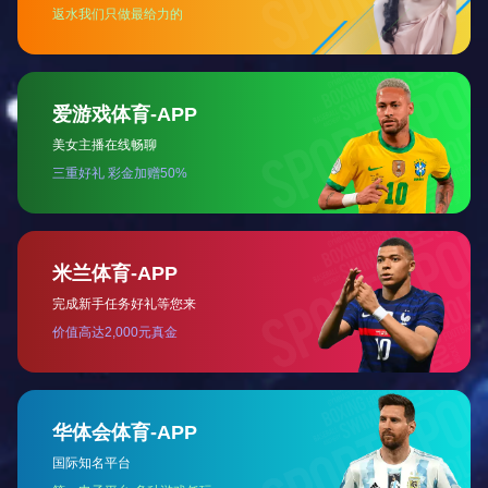
6MZ-100W
≤12
6×100
100-200
2-5
1..1
7MZ-100W
≤12
7×100
100-200
2-5
1..1
1MZ-200W
≤20
200
100-200
2-4
1..1
1MZ-400W
≤25
400
100-200
2-5
1..5
2MZ-200W
≤20
2×200
100-200
2-5
1..5
2MZ-400W
≤20
2×400
100-200
2-5
1..5
3MZ-200W
≤20
3×200
100-200
2-5
1..5
3MZ-400W
≤20
3×400
100-200
2-5
1..5
4MZ-400W
≤20
4×400
100-200
2-5
1..5
4MZ-200W
≤20
4×200
100-200
2-5
1..5