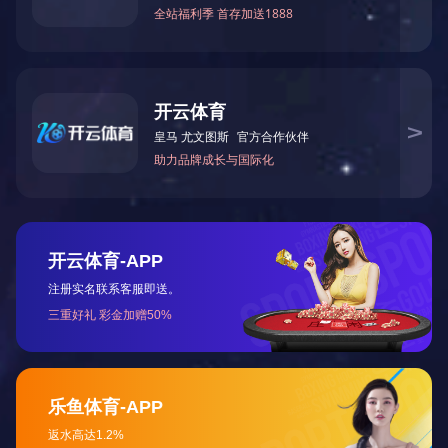
Norms
Charge gran
Weight of c
Discharge gr
Grinding ti
Motor powe
ularity
harge
anularity
me
r
GJ-I W
≤12
100
120-200
1-3
1..1
GJ-IIW
<20
200(400)
120-200
1-3
1..1
GJ-AXW
≤12
7×100
120-200
2-5
1..1
GJ500-1W
<25
500
120-200
1-3
1..1
GJ-IA(MZ-
≤12
100
100-200
1-3
1..1
100)W
2MZ-100W
≤12
2×100
100-200
2-4
1..1
3MZ-100W
≤12
3×100
100-200
2-4
1..1
4MZ-100W
≤12
4×100
100-200
2-5
1.5
5MZ-100W
≤12
5×100
100-200
2-5
1.5