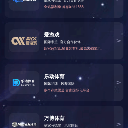
一、产品概述
该机为自吸气，吸浆型机械搅拌式浮选机，适用于有色金
二
、工作原理
（一）SF型浮选机其结构特点是采用后倾式双叶轮，它由
要是抽吸其下部矿浆向四周抛出，这部分矿浆比叶片抛出的气
了叶轮腔的真空度，提高了浮选机的吸气量。辅叶片的另一作
（二）当叶轮旋转时，在叶轮腔内形成负压区，空气经吸气
完成了气液混合，混合后的矿浆即以较大的切向和径向动量失
选槽上部，刮板将泡沫刮出，剩余的矿浆返回下部再循环。
三
、设备基本结构