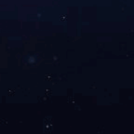
爱游戏在线登
爱游戏在线登
录官网-爱游
录官网
戏（中国）
企业简介
企业动态
爱游戏在线登录官
通知公告
网
资质荣誉
行业动态
研发中心
专题报道
厂房设备
版权所有©爱