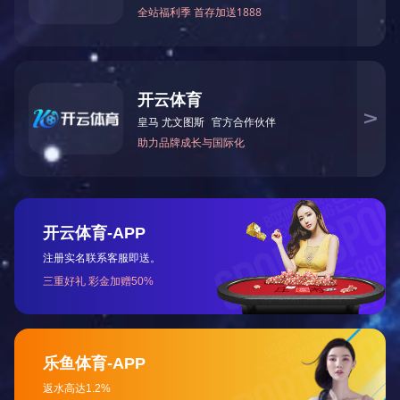
2.螺旋溜槽除了有型号大小之分、螺距之分还有平面与刻槽之
刻槽又有刻凹槽与凸槽之分（订货时需要说明）。